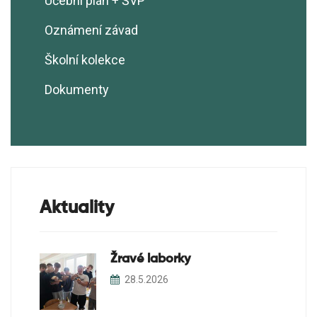
Učební plán + ŠVP
Jan Amos Komenský
Podatelna školy
Ekotým
Oznámení závad
GRANT Ško-energo - Ekologizace
Realizační plán EVVO
školní zahrady
Školní kolekce
Ekoškola
Dokumenty
Školní sběry
Soutěže
Projekty
Aktuality
Žravé laborky
28.5.2026