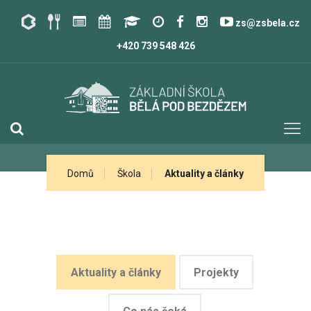
zs@zsbela.cz
+420 739 548 426
Domů
Škola
Aktuality a články
Aktuality a články
Projekty