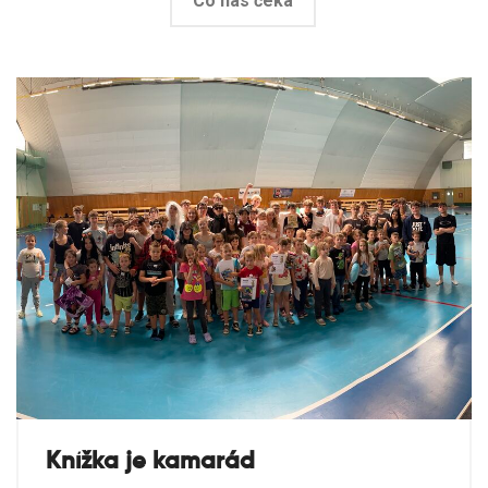
Co nás čeká
Knížka je kamarád