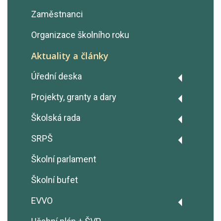
Zaměstnanci
Organizace školního roku
Aktuality a články
Úřední deska
Výroční zprávy
Projekty, granty a dary
Rozpočty školy
Projekt Fairtrade
Školská rada
GDPR - Ochrana osobních údajů
Erasmus+
Zápisy z jednání
SRPŠ
Prohlášení o přístupnosti
OP JAK šablony
Zápisy z jednání
Školní parlament
Ochrana oznamovatelů
Úřad práce ČR - Dohoda o
(Whistleblowing)
Školní bufet
vyhrazení pracovního místa
Volná pracovní místa
Dary
EVVO
Pronájmy
Naše hodnoty - Operační program
Základní informace EVVO