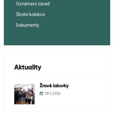
Ekotým
Oznámení závad
GRANT Ško-energo - Ekologizace
Realizační plán EVVO
školní zahrady
Školní kolekce
Ekoškola
Dokumenty
Školní sběry
Soutěže
Projekty
Aktuality
Žravé laborky
28.5.2026