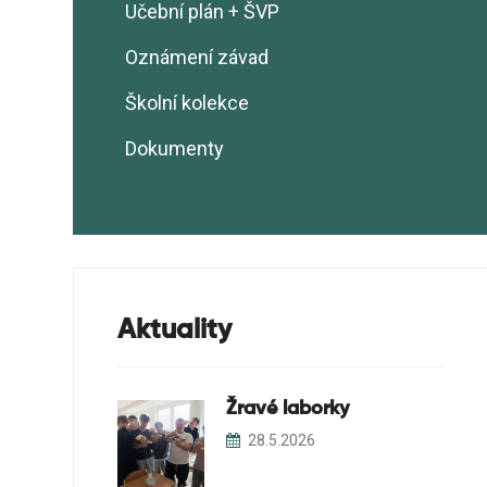
Naše hodnoty - Operační
Základní informace EVVO
Učební plán + ŠVP
Pronájmy
program Jan Amos Komenský
Ekotým
Oznámení závad
Podatelna školy
GRANT Ško-energo -
Realizační plán EVVO
Ekologizace školní zahrady
Školní kolekce
Ekoškola
Dokumenty
Školní sběry
Soutěže
Projekty
Aktuality
Žravé laborky
28.5.2026