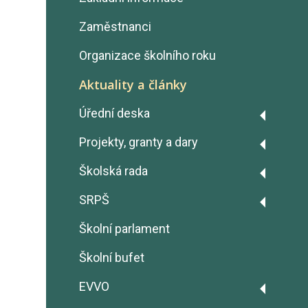
Zaměstnanci
Organizace školního roku
Aktuality a články
Úřední deska
Výroční zprávy
Projekty, granty a dary
Rozpočty školy
Projekt Fairtrade
Školská rada
GDPR - Ochrana osobních
Erasmus+
Zápisy z jednání
SRPŠ
údajů
OP JAK šablony
Zápisy z jednání
Školní parlament
Prohlášení o přístupnosti
Úřad práce ČR - Dohoda o
Ochrana oznamovatelů
Školní bufet
vyhrazení pracovního místa
(Whistleblowing)
Dary
EVVO
Volná pracovní místa