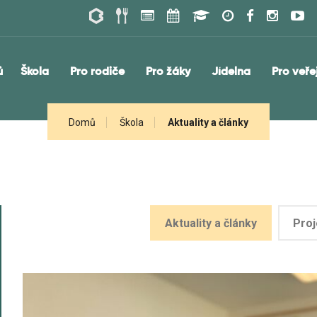
ů
Škola
Pro rodiče
Pro žáky
Jídelna
Pro veře
Domů
Škola
Aktuality a články
Aktuality a články
Proj