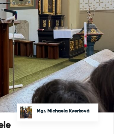
Mgr. Michaela Kverková
ele