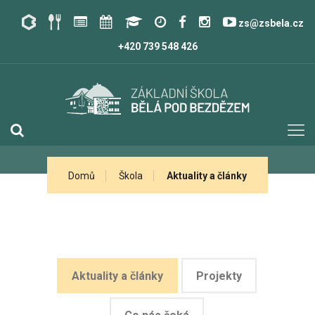
zs@zsbela.cz
+420 739 548 426
Domů
Škola
Aktuality a články
Aktuality a články
Projekty