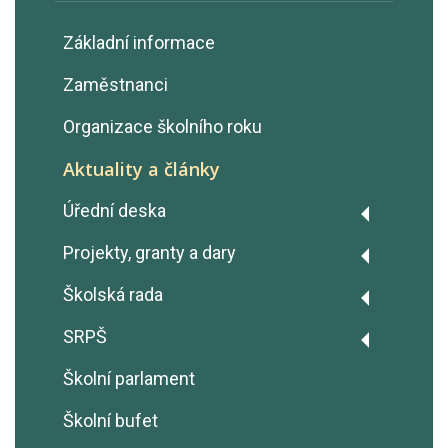
Základní informace
Zaměstnanci
Organizace školního roku
Aktuality a články
Úřední deska
Výroční zprávy
Projekty, granty a dary
Rozpočty školy
Projekt Fairtrade
Školská rada
GDPR - Ochrana osobních údajů
Erasmus+
Zápisy z jednání
SRPŠ
Prohlášení o přístupnosti
OP JAK šablony
Zápisy z jednání
Školní parlament
Ochrana oznamovatelů
Úřad práce ČR - Dohoda o
(Whistleblowing)
Školní bufet
vyhrazení pracovního místa