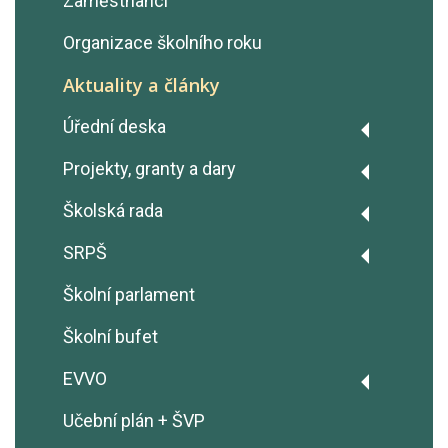
Zaměstnanci
Organizace školního roku
Aktuality a články
Úřední deska
Výroční zprávy
Projekty, granty a dary
Rozpočty školy
Projekt Fairtrade
Školská rada
GDPR - Ochrana osobních údajů
Erasmus+
Zápisy z jednání
SRPŠ
Prohlášení o přístupnosti
OP JAK šablony
Zápisy z jednání
Školní parlament
Ochrana oznamovatelů
Úřad práce ČR - Dohoda o
(Whistleblowing)
Školní bufet
vyhrazení pracovního místa
Volná pracovní místa
Dary
EVVO
Pronájmy
Naše hodnoty - Operační program
Základní informace EVVO
Učební plán + ŠVP
Jan Amos Komenský
Podatelna školy