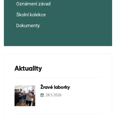
Ekotým
Oznámení závad
GRANT Ško-energo - Ekologizace
Realizační plán EVVO
školní zahrady
Školní kolekce
Ekoškola
Dokumenty
Školní sběry
Soutěže
Projekty
Aktuality
Žravé laborky
28.5.2026