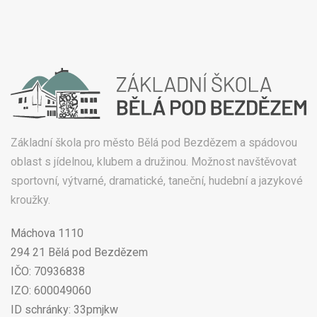
Základní škola pro město Bělá pod Bezdězem a spádovou
oblast s jídelnou, klubem a družinou. Možnost navštěvovat
sportovní, výtvarné, dramatické, taneční, hudební a jazykové
kroužky.
Máchova 1110
294 21 Bělá pod Bezdězem
IČO: 70936838
IZO: 600049060
ID schránky: 33pmjkw