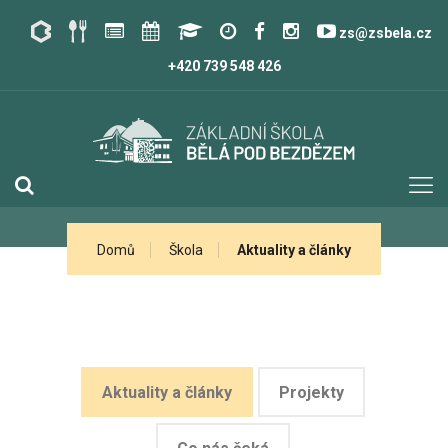
zs@zsbela.cz
+420 739 548 426
Domů
Škola
Aktuality a články
Aktuality a články
Projekty