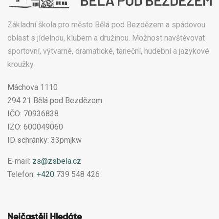
Základní škola pro město Bělá pod Bezdězem a spádovou
oblast s jídelnou, klubem a družinou. Možnost navštěvovat
sportovní, výtvarné, dramatické, taneční, hudební a jazykové
kroužky.
Máchova 1110
294 21 Bělá pod Bezdězem
IČO: 70936838
IZO: 600049060
ID schránky: 33pmjkw
E-mail:
zs@zsbela.cz
Telefon:
+420
739 548 426
Nejčastěji Hledáte