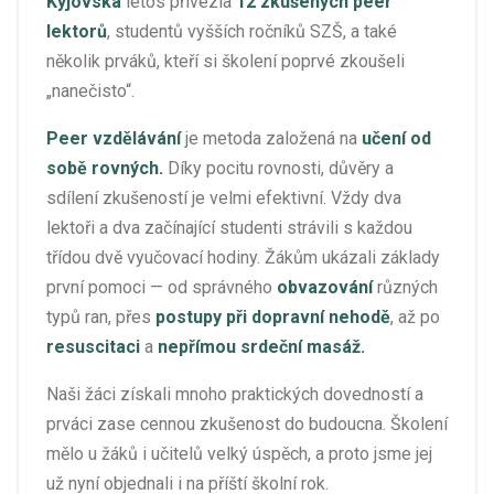
Kyjovská
letos přivezla
12 zkušených peer
lektorů
, studentů vyšších ročníků SZŠ, a také
několik prváků, kteří si školení poprvé zkoušeli
„nanečisto“.
Peer vzdělávání
je metoda založená na
učení od
sobě rovných.
Díky pocitu rovnosti, důvěry a
sdílení zkušeností je velmi efektivní. Vždy dva
lektoři a dva začínající studenti strávili s každou
třídou dvě vyučovací hodiny. Žákům ukázali základy
první pomoci — od správného
obvazování
různých
typů ran, přes
postupy při dopravní nehodě
, až po
resuscitaci
a
nepřímou srdeční masáž.
Naši žáci získali mnoho praktických dovedností a
prváci zase cennou zkušenost do budoucna. Školení
mělo u žáků i učitelů velký úspěch, a proto jsme jej
už nyní objednali i na příští školní rok.