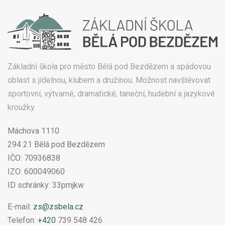
Základní škola pro město Bělá pod Bezdězem a spádovou
oblast s jídelnou, klubem a družinou. Možnost navštěvovat
sportovní, výtvarné, dramatické, taneční, hudební a jazykové
kroužky.
Máchova 1110
294 21 Bělá pod Bezdězem
IČO: 70936838
IZO: 600049060
ID schránky: 33pmjkw
E-mail:
zs@zsbela.cz
Telefon:
+420
739 548 426