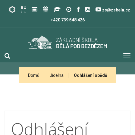
zs@zsbela.cz
+420 739 548 426
Domů
Jídelna
Odhlášení obědů
Odhlášení