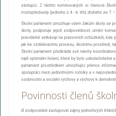
zástupci. Z těchto nominovaných si členové Škol
místopředsedy (jednoho z 4. -6. tříd, druhého ze 7. – 9
Školní parlament umožňuje všem žákům školy se pro
školy, podporuje jejich zodpovědnost, umění komu
pravidelně setkávají na pracovních schůzkách, kde 
jak ke vzdělávacímu procesu, školnímu prostředí, 
Školní parlament předkládá své návrhy koordinátoro
najít optimální řešení, které by bylo uskutečnitelné a
parlament prostředkem umožňující přenos informac
spolupráci mezi jednotlivými ročníky a v neposlední
osobnostní a sociální výchovy a výchovy k demokrat
Povinnosti členů ško
Ø
zodpovědně zastupovat zájmy jednotlivých třídníc