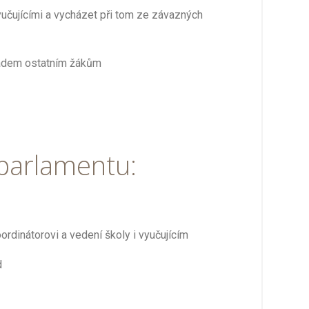
yučujícími a vycházet při tom ze závazných
íkladem ostatním žákům
 parlamentu:
ordinátorovi a vedení školy i vyučujícím
d