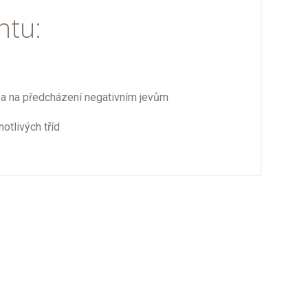
ntu:
e a na předcházení negativním jevům
otlivých tříd