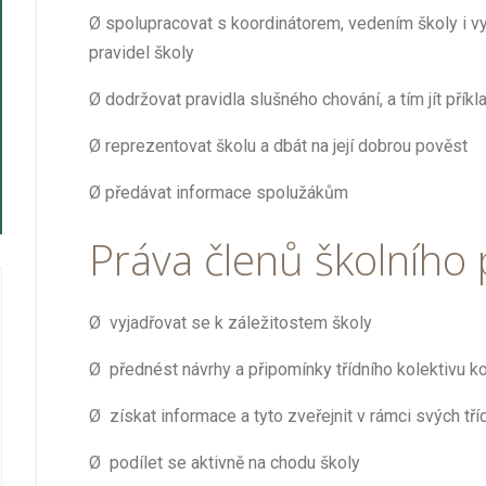
Ø
spolupracovat s koordinátorem, vedením školy i v
pravidel školy
Ø
dodržovat pravidla slušného chování, a tím jít př
Ø
reprezentovat školu a dbát na její dobrou pověst
Ø
předávat informace spolužákům
Práva členů školního
Ø
vyjadřovat se k záležitostem školy
Ø
přednést návrhy a připomínky třídního kolektivu ko
Ø
získat informace a tyto zveřejnit v rámci svých tří
Ø
podílet se aktivně na chodu školy