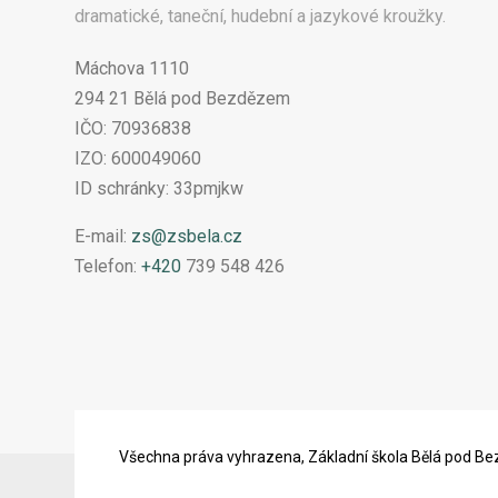
dramatické, taneční, hudební a jazykové kroužky.
Máchova 1110
294 21 Bělá pod Bezdězem
IČO: 70936838
IZO: 600049060
ID schránky: 33pmjkw
E-mail:
zs@zsbela.cz
Telefon:
+420
739 548 426
Všechna práva vyhrazena, Základní škola Bělá pod B