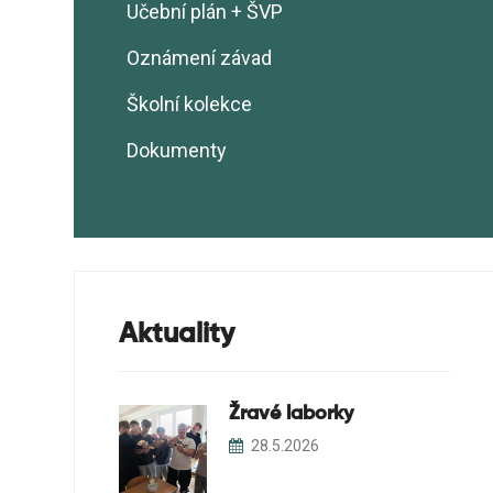
Naše hodnoty - Operační
Základní informace EVVO
Učební plán + ŠVP
Pronájmy
program Jan Amos Komenský
Ekotým
Oznámení závad
Podatelna školy
GRANT Ško-energo -
Realizační plán EVVO
Ekologizace školní zahrady
Školní kolekce
Ekoškola
Dokumenty
Školní sběry
Soutěže
Projekty
Aktuality
Žravé laborky
28.5.2026