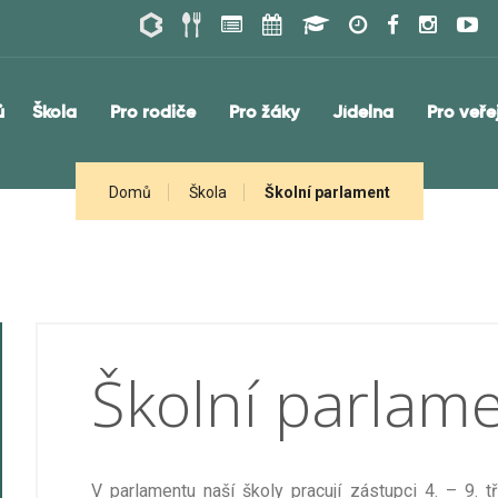
ů
Škola
Pro rodiče
Pro žáky
Jídelna
Pro veře
Domů
Škola
Školní parlament
Školní parlam
V parlamentu naší školy pracují zástupci 4. – 9. t