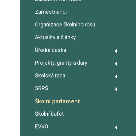
Zaměstnanci
Organizace školního roku
Aktuality a články
Úřední deska
Výroční zprávy
Projekty, granty a dary
Rozpočty školy
Projekt Fairtrade
Školská rada
GDPR - Ochrana osobních
Erasmus+
Zápisy z jednání
SRPŠ
údajů
OP JAK šablony
Zápisy z jednání
Školní parlament
Prohlášení o přístupnosti
Úřad práce ČR - Dohoda o
Ochrana oznamovatelů
Školní bufet
vyhrazení pracovního místa
(Whistleblowing)
Dary
EVVO
Volná pracovní místa