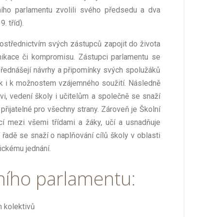
ního parlamentu zvolili svého předsedu a dva
. tříd).
střednictvím svých zástupců zapojit do života
nikace či kompromisu. Zástupci parlamentu se
přednášejí návrhy a připomínky svých spolužáků
tak i k možnostem vzájemného soužití. Následně
vi, vedení školy i učitelům a společně se snaží
 přijatelné pro všechny strany. Zároveň je Školní
í mezi všemi třídami a žáky, učí a usnadňuje
 řadě se snaží o naplňování cílů školy v oblasti
ickému jednání.
lního parlamentu:
h kolektivů