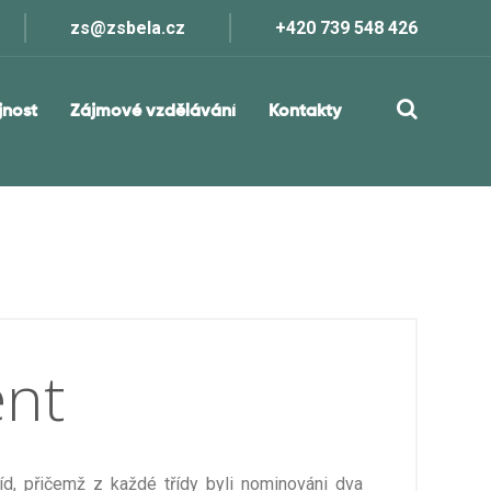
zs@zsbela.cz
+420 739 548 426
jnost
Zájmové vzdělávání
Kontakty
ent
říd, přičemž z každé třídy byli nominováni dva