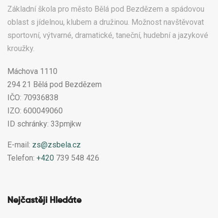
Základní škola pro město Bělá pod Bezdězem a spádovou
oblast s jídelnou, klubem a družinou. Možnost navštěvovat
sportovní, výtvarné, dramatické, taneční, hudební a jazykové
kroužky.
Máchova 1110
294 21 Bělá pod Bezdězem
IČO: 70936838
IZO: 600049060
ID schránky: 33pmjkw
E-mail:
zs@zsbela.cz
Telefon:
+420
739 548 426
Nejčastěji Hledáte