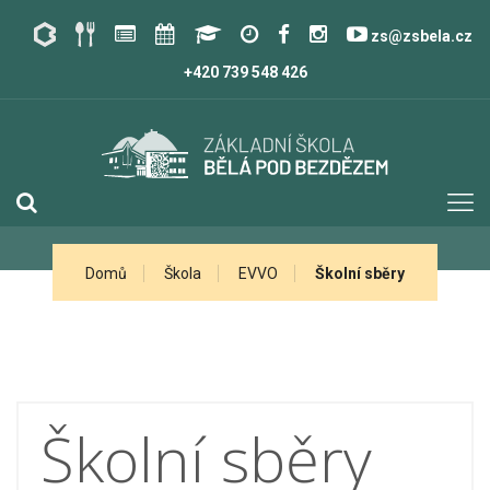
zs@zsbela.cz
+420 739 548 426
Domů
Škola
EVVO
Školní sběry
Školní sběry