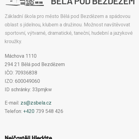
Základní škola pro město Bělá pod Bezdězem a spádovou
oblast s jídelnou, klubem a družinou. Možnost navštěvovat
sportovní, výtvarné, dramatické, taneční, hudební a jazykové
kroužky.
Máchova 1110
294 21 Bělá pod Bezdězem
IČO: 70936838
IZO: 600049060
ID schránky: 33pmjkw
E-mail:
zs@zsbela.cz
Telefon:
+420
739 548 426
Nejčastěji Hledáte