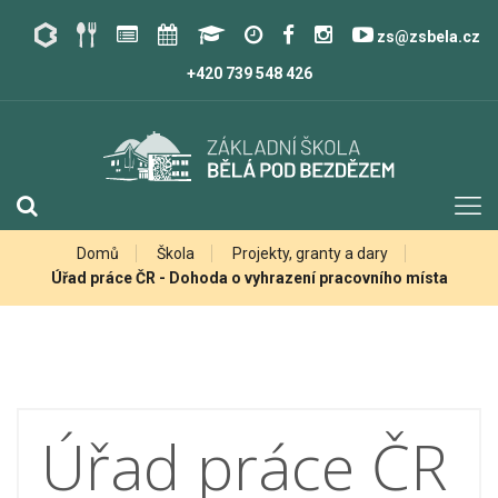
zs@zsbela.cz
+420 739 548 426
Domů
Škola
Projekty, granty a dary
Úřad práce ČR - Dohoda o vyhrazení pracovního místa
Úřad práce ČR