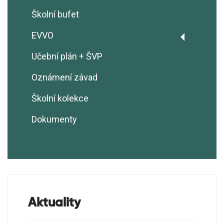
Školní bufet
EVVO
Základní informace EVVO
Učební plán + ŠVP
Ekotým
Oznámení závad
Realizační plán EVVO
Školní kolekce
Ekoškola
Dokumenty
Školní sběry
Soutěže
Projekty
Aktuality