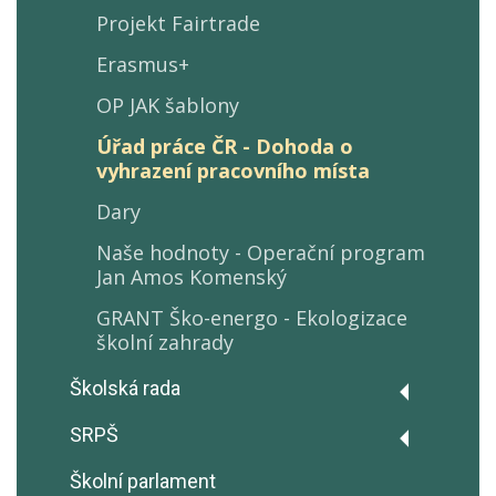
Rozpočty školy
Projekt Fairtrade
GDPR - Ochrana osobních údajů
Erasmus+
Prohlášení o přístupnosti
OP JAK šablony
Ochrana oznamovatelů
Úřad práce ČR - Dohoda o
(Whistleblowing)
vyhrazení pracovního místa
Volná pracovní místa
Dary
Pronájmy
Naše hodnoty - Operační program
Jan Amos Komenský
Podatelna školy
GRANT Ško-energo - Ekologizace
školní zahrady
Školská rada
Zápisy z jednání
SRPŠ
Zápisy z jednání
Školní parlament