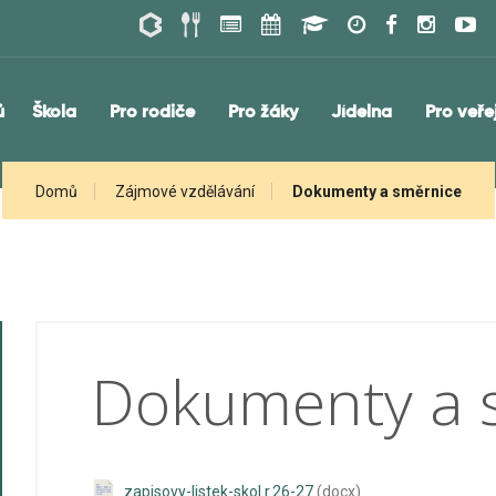
ů
Škola
Pro rodiče
Pro žáky
Jídelna
Pro veře
Domů
Zájmové vzdělávání
Dokumenty a směrnice
Dokumenty a 
zapisovy-listek-skol.r.26-27
(docx)