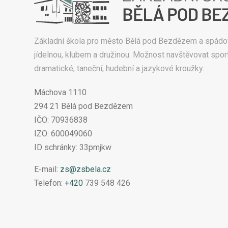
Základní škola pro město Bělá pod Bezdězem a spádo
jídelnou, klubem a družinou. Možnost navštěvovat sport
dramatické, taneční, hudební a jazykové kroužky.
Máchova 1110
294 21 Bělá pod Bezdězem
IČO: 70936838
IZO: 600049060
ID schránky: 33pmjkw
E-mail:
zs@zsbela.cz
Telefon:
+420
739 548 426