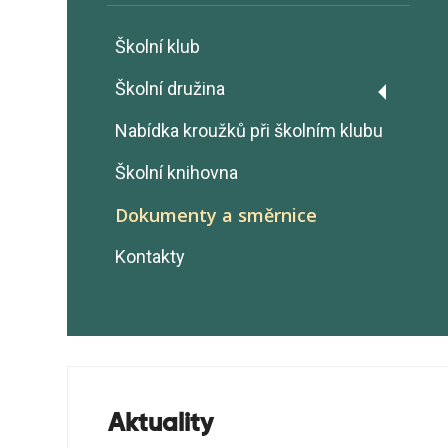
Školní klub
Školní družina
Zaměstnanci
Nabídka kroužků při školním klubu
Provoz
Školní knihovna
Vnitřní řád
Dokumenty a směrnice
Prázdninová ŠD
Kontakty
Aktuality