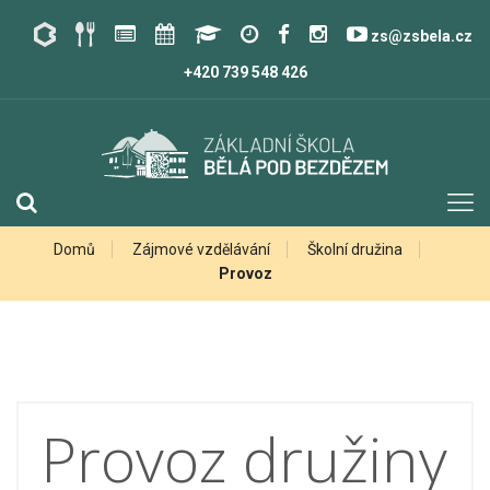
zs@zsbela.cz
+420 739 548 426
Domů
Zájmové vzdělávání
Školní družina
Provoz
Provoz družiny