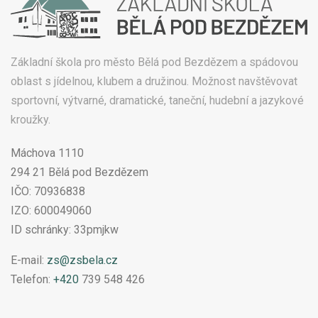
Základní škola pro město Bělá pod Bezdězem a spádovou
oblast s jídelnou, klubem a družinou. Možnost navštěvovat
sportovní, výtvarné, dramatické, taneční, hudební a jazykové
kroužky.
Máchova 1110
294 21 Bělá pod Bezdězem
IČO: 70936838
IZO: 600049060
ID schránky: 33pmjkw
E-mail:
zs@zsbela.cz
Telefon:
+420
739 548 426