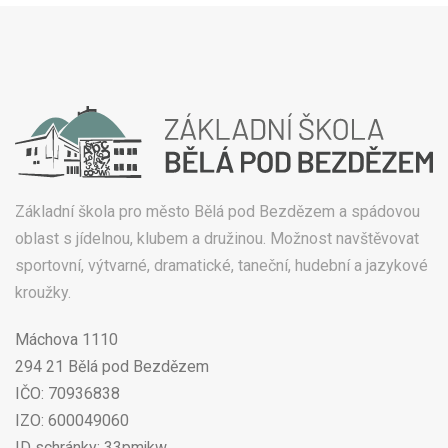
Základní škola pro město Bělá pod Bezdězem a spádovou
oblast s jídelnou, klubem a družinou. Možnost navštěvovat
sportovní, výtvarné, dramatické, taneční, hudební a jazykové
kroužky.
Máchova 1110
294 21 Bělá pod Bezdězem
IČO: 70936838
IZO: 600049060
ID schránky: 33pmjkw