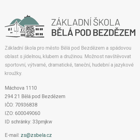
Základní škola pro město Bělá pod Bezdězem a spádovou
oblast s jídelnou, klubem a družinou. Možnost navštěvovat
sportovní, výtvarné, dramatické, taneční, hudební a jazykové
kroužky.
Máchova 1110
294 21 Bělá pod Bezdězem
IČO: 70936838
IZO: 600049060
ID schránky: 33pmjkw
E-mail:
zs@zsbela.cz