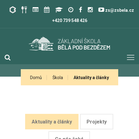
zs@zsbela.cz
+420 739 548 426
Domů
Škola
Aktuality a články
Aktuality a články
Projekty