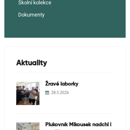
Školní kolekce
Ekoškola
Dokumenty
Školní sběry
Soutěže
Projekty
Aktuality
Žravé laborky
28.5.2026
Plukovník Mikousek nadchl i