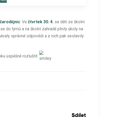
čarodějnic
. Ve
čtvrtek 30. 4.
se děti ze školní
 se do týmů a na školní zahradě plnily úkoly na
návaly správné odpovědi a z nich pak sestavily
nku úspěšně rozluštit.
Sdílet