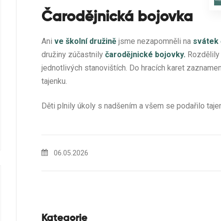
Čarodějnická bojovka
Ani
ve školní družině
jsme nezapomněli na
svátek 
družiny zúčastnily
čarodějnické bojovky.
Rozdělily
jednotlivých stanovištích. Do hracích karet zazname
tajenku.
Děti plnily úkoly s nadšením a všem se podařilo taje
06.05.2026
Kategorie