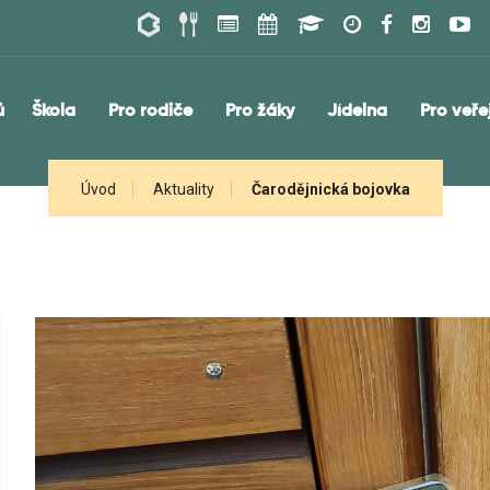
ů
Škola
Pro rodiče
Pro žáky
Jídelna
Pro veře
Úvod
Aktuality
Čarodějnická bojovka