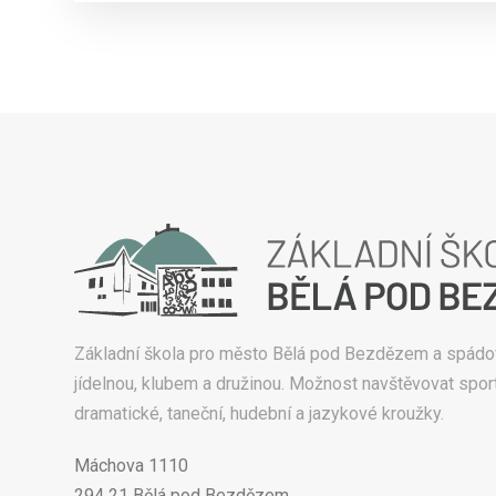
Základní škola pro město Bělá pod Bezdězem a spádo
jídelnou, klubem a družinou. Možnost navštěvovat sport
dramatické, taneční, hudební a jazykové kroužky.
Máchova 1110
294 21 Bělá pod Bezdězem