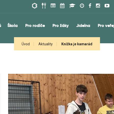
ů
Škola
Pro rodiče
Pro žáky
Jídelna
Pro veře
Úvod
Aktuality
Knížka je kamarád