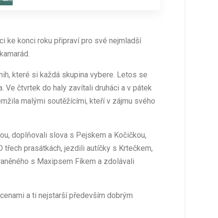
žáci ke konci roku připraví pro své nejmladší
 kamarád.
knih, které si každá skupina vybere. Letos se
a. Ve čtvrtek do haly zavítali druháci a v pátek
emžila malými soutěžícími, kteří v zájmu svého
ájou, doplňovali slova s Pejskem a Kočičkou,
O třech prasátkách, jezdili autíčky s Krtečkem,
i raněného s Maxipsem Fíkem a zdolávali
 cenami a ti nejstarší především dobrým