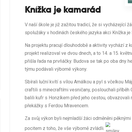
Knížka je kamarád
V naší škole je již zažitou tradicí, že si vycházející 
spolužáky v hodinách českého jazyka akci Knížka je
Na projektu pracují dlouhodobě a aktivity vychází z 
projekt realizoval ve dvou dnech, a to 14. a 15. květn
přišla řada na prvňáčky. Budova se tak po oba dny h
týmu podávali výborné výkony.
Sbírali luční kvítí s vílou Amálkou a pyl s včelkou M
craftili s minecraftími vesničany, poslouchali příběh 
balili kufr s Honzíkem před jeho cestou, obvazoval
překážky s Ferdou Mravencem.
Za svůj výkon byli nejmladší žáci odměněni pěknými
pocitem z toho, že vše výborně zvládli.