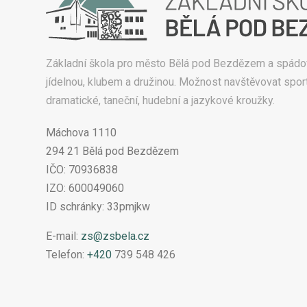
Základní škola pro město Bělá pod Bezdězem a spádo
jídelnou, klubem a družinou. Možnost navštěvovat sport
dramatické, taneční, hudební a jazykové kroužky.
Máchova 1110
294 21 Bělá pod Bezdězem
IČO: 70936838
IZO: 600049060
ID schránky: 33pmjkw
E-mail:
zs@zsbela.cz
Telefon:
+420
739 548 426