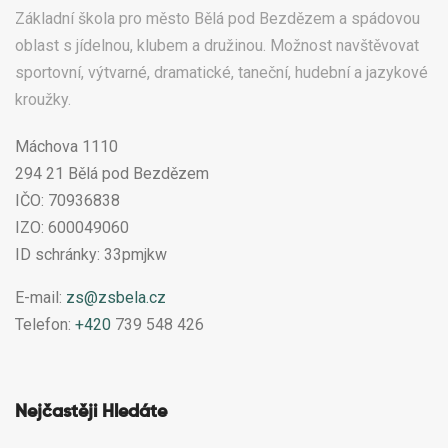
Základní škola pro město Bělá pod Bezdězem a spádovou
oblast s jídelnou, klubem a družinou. Možnost navštěvovat
sportovní, výtvarné, dramatické, taneční, hudební a jazykové
kroužky.
Máchova 1110
294 21 Bělá pod Bezdězem
IČO: 70936838
IZO: 600049060
ID schránky: 33pmjkw
E-mail:
zs@zsbela.cz
Telefon:
+420
739 548 426
Nejčastěji Hledáte