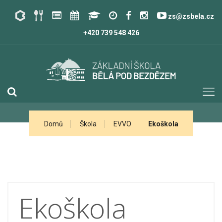
zs@zsbela.cz
+420 739 548 426
Domů
Škola
EVVO
Ekoškola
Ekoškola